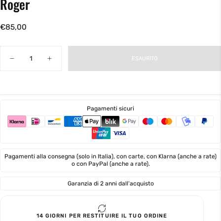
Roger
€85,00
Prezzo
€85,00
regolare
Quantità
ESAURITO
Diminuisci
Aumenta
la
la
quantità
quantità
per
per
Roger
Roger
Pagamenti sicuri
Pagamenti alla consegna (solo in Italia), con carte, con Klarna (anche a rate)
o con PayPal (anche a rate).
Garanzia di 2 anni dall'acquisto
14 GIORNI PER RESTITUIRE IL TUO ORDINE