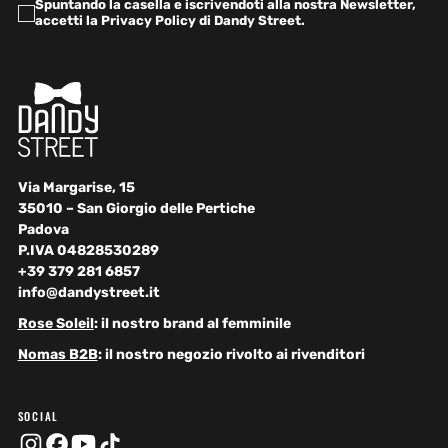
Spuntando la casella e iscrivendoti alla nostra Newsletter,
accetti la Privacy Policy di Dandy Street.
Via Margarise, 15
35010 – San Giorgio delle Pertiche
Padova
P.IVA 04828530289
+39 379 281 6857
info@dandystreet.it
Rose Soleil
: il nostro brand al femminile
Nomas B2B
: il nostro negozio rivolto ai rivenditori
SOCIAL