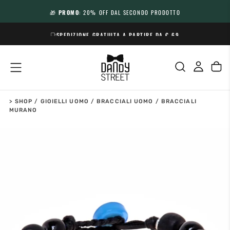
SALTA
🎁
PROMO
: 20% OFF DAL SECONDO PRODOTTO
AL
CONTENUTO
SPEDIZIONE GRATUITA A PARTIRE DA € 69
>
SHOP
/
GIOIELLI UOMO
/
BRACCIALI UOMO
/
BRACCIALI
MURANO