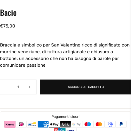
Bacio
€75,00
Prezzo
€75,00
regolare
Bracciale simbolico per San Valentino ricco di significato con
murrine veneziane, di fattura artigianale e chiusura a
bottone, un accessorio che non ha bisogno di parole per
comunicare passione
Quantità
AGGIUNGI AL CARRELLO
Diminuisci
Aumenta
la
la
quantità
quantità
per
per
Bacio
Bacio
Pagamenti sicuri